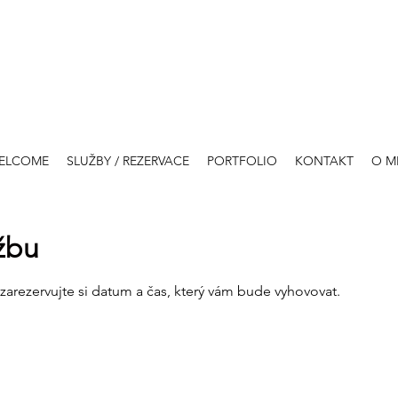
ELCOME
SLUŽBY / REZERVACE
PORTFOLIO
KONTAKT
O M
užbu
 zarezervujte si datum a čas, který vám bude vyhovovat.