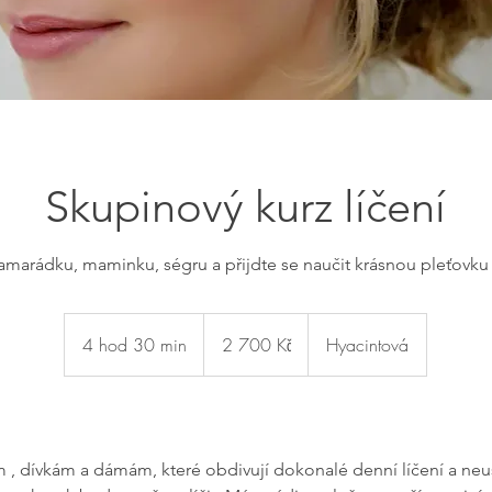
Skupinový kurz líčení
marádku, maminku, ségru a přijdte se naučit krásnou pleťovku a
2 700
českých
4 hod 30 min
4
2 700 Kč
Hyacintová
korun
h
o
d
3
 , dívkám a dámám, které obdivují dokonalé denní líčení a neust
0