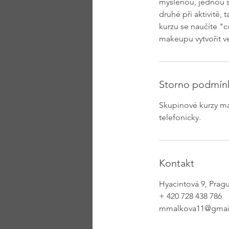
myšlenou, jednou se
druhé při aktivitě,
kurzu se naučíte "c
makeupu vytvořit v
Storno podmín
Skupinové kurzy ma
telefonicky.
Kontakt
Hyacintová 9, Prag
+ 420 728 438 786
mmalkova11@gmai