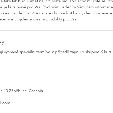
 taky tak budu umět nalíčit. Máte rádi společnost, učíte se i tí
m
 tak je kurz pravě pro Vás. Pod mým vedením Vám dám informace 
i
o kam na plet patří" a získáte chuť se líčit každý den. Dostanete
n
ečerní a projdeme ideální produkty pro Vás.
ky
jí vypsané speciální termíny. V případě zájmu o skupinový kurz
ue 10-Záběhlice, Czechia
l.com