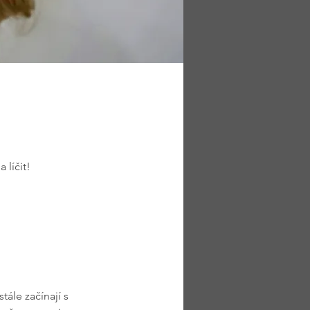
 líčit!
ále začínají s