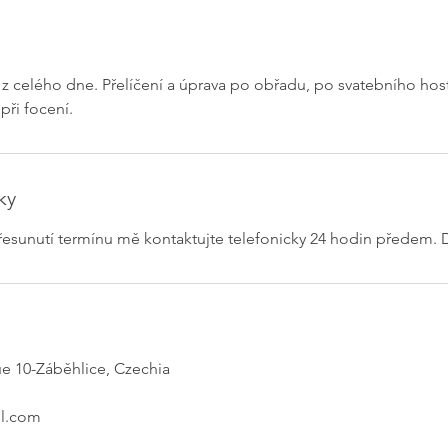
 z celého dne. Přelíčení a úprava po obřadu, po svatebního hos
při focení.
ky
řesunutí termínu mě kontaktujte telefonicky 24 hodin předem. 
ue 10-Záběhlice, Czechia
l.com