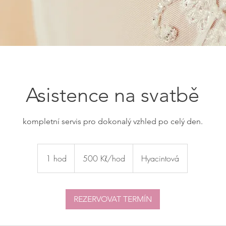
Asistence na svatbě
kompletní servis pro dokonalý vzhled po celý den.
500
Kč/hod
1 hod
1
500 Kč/hod
Hyacintová
h
o
REZERVOVAT TERMÍN