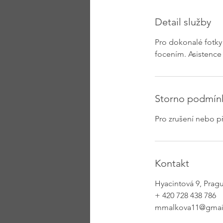
Detail služby
Pro dokonalé fotky
focením. Asistence 
Storno podmín
Pro zrušení nebo p
Kontakt
Hyacintová 9, Prag
+ 420 728 438 786
mmalkova11@gmai