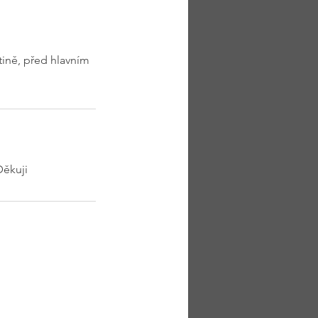
tině, před hlavním
Děkuji